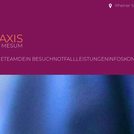
Rheiner 
E
TEAM
DEIN BESUCH
NOTFALL
LEISTUNGEN
INFOS
KON