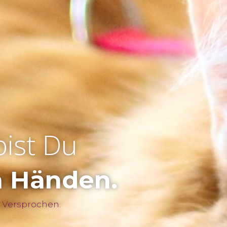
bist Du
n Händen.
 Versprochen.