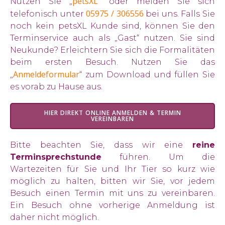
petsXL
Nutzen Sie „
“ oder melden Sie sich
05975 / 306556
telefonisch unter
bei uns. Falls Sie
noch kein petsXL Kunde sind, können Sie den
Terminservice auch als „Gast“ nutzen. Sie sind
Neukunde? Erleichtern Sie sich die Formalitäten
beim ersten Besuch. Nutzen Sie das
Anmeldeformular
„
“ zum Download und füllen Sie
es vorab zu Hause aus.
HIER DIREKT ONLINE ANMELDEN & TERMIN
VEREINBAREN
Bitte beachten Sie, dass wir eine
reine
Terminsprechstunde
führen. Um die
Wartezeiten für Sie und Ihr Tier so kurz wie
möglich zu halten, bitten wir Sie, vor jedem
Besuch einen Termin mit uns zu vereinbaren.
Ein Besuch ohne vorherige Anmeldung ist
daher nicht möglich.